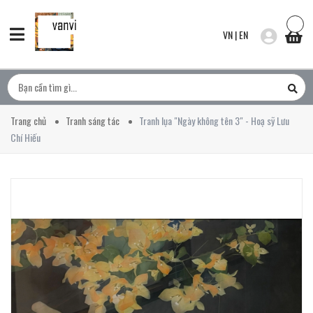
VN
|
EN
Trang chủ
Tranh sáng tác
Tranh lụa "Ngày không tên 3" - Hoạ sỹ Lưu
Chí Hiếu