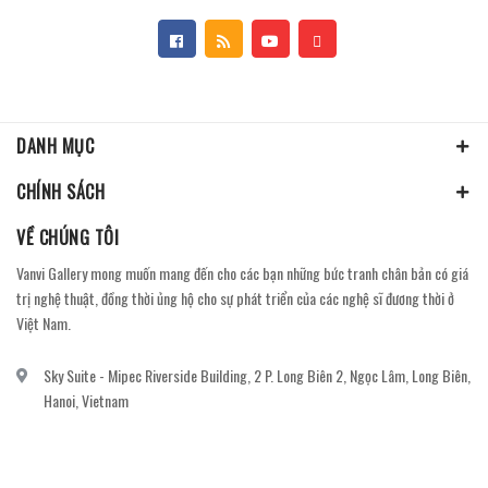
DANH MỤC
CHÍNH SÁCH
VỀ CHÚNG TÔI
Vanvi Gallery mong muốn mang đến cho các bạn những bức tranh chân bản có giá
trị nghệ thuật, đồng thời ủng hộ cho sự phát triển của các nghệ sĩ đương thời ở
Việt Nam.
Sky Suite - Mipec Riverside Building, 2 P. Long Biên 2, Ngọc Lâm, Long Biên,
Hanoi, Vietnam
vanvi.gallery@gmail.com
0906060689