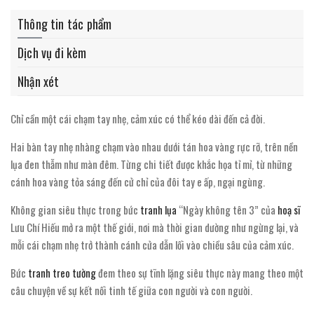
Thông tin tác phẩm
Dịch vụ đi kèm
Nhận xét
Chỉ cần một cái chạm tay nhẹ, cảm xúc có thể kéo dài đến cả đời.
Hai bàn tay nhẹ nhàng chạm vào nhau dưới tán hoa vàng rực rỡ, trên nền
lụa đen thẫm như màn đêm. Từng chi tiết được khắc họa tỉ mỉ, từ những
cánh hoa vàng tỏa sáng đến cử chỉ của đôi tay e ấp, ngại ngùng.
Không gian siêu thực trong bức
tranh lụa
“Ngày không tên 3” của
hoạ sĩ
Lưu Chí Hiếu mở ra một thế giới, nơi mà thời gian dường như ngừng lại, và
mỗi cái chạm nhẹ trở thành cánh cửa dẫn lối vào chiều sâu của cảm xúc.
Bức
tranh treo tường
đem theo sự tĩnh lặng siêu thực này mang theo một
câu chuyện về sự kết nối tinh tế giữa con người và con người.