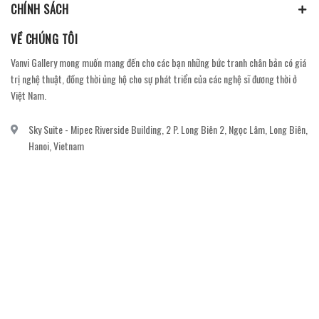
CHÍNH SÁCH
VỀ CHÚNG TÔI
Vanvi Gallery mong muốn mang đến cho các bạn những bức tranh chân bản có giá
trị nghệ thuật, đồng thời ủng hộ cho sự phát triển của các nghệ sĩ đương thời ở
Việt Nam.
Sky Suite - Mipec Riverside Building, 2 P. Long Biên 2, Ngọc Lâm, Long Biên,
Hanoi, Vietnam
vanvi.gallery@gmail.com
0906060689
DỊCH VỤ KHÁCH HÀNG
Gửi email đăng ký để nhận thông báo mới nhất về khuyến mãi, sự kiện nổi bật dành
cho khách hàng.