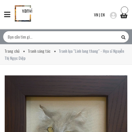
VN
|
EN
Trang chủ
Tranh sáng tác
Tranh lụa "Linh lang thang" - Họa sĩ Nguyễn
Thị Ngọc Diệp