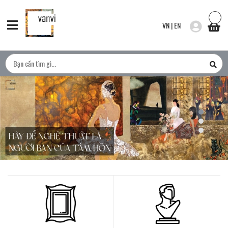
VN
|
EN