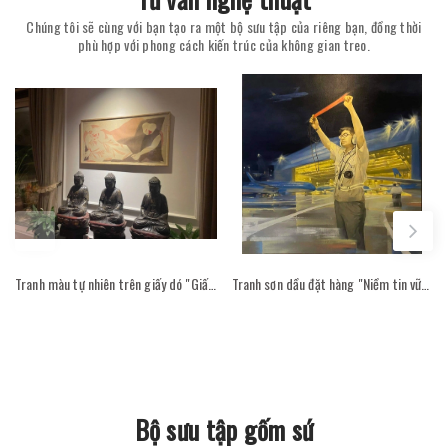
Chúng tôi sẽ cùng với bạn tạo ra một bộ sưu tập của riêng bạn, đồng thời
phù hợp với phong cách kiến trúc của không gian treo.
Tranh màu tự nhiên trên giấy dó "Giấc mơ trắng" - Hoạ sĩ Phan Cẩm Thượng trong không gian phòng khách
Tranh sơn dầu đặt hàng "Niềm tin vững bước - Hoạ sỹ Cao Thục"
Bộ sưu tập gốm sứ