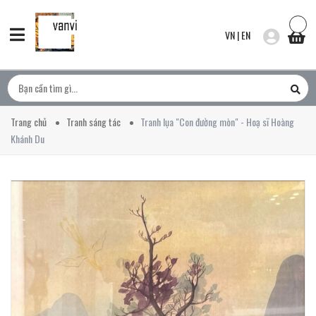
VN
|
EN
Trang chủ
Tranh sáng tác
Tranh lụa "Con đường mòn" - Hoạ sĩ Hoàng
Khánh Du