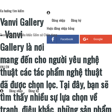
Xu hướng tìm kiếm
Vanvi Gallery
Đăng nhập
Đăng ký
Hoặc đăng nhập bằng
- Vanvi
Tranh sáng tác
Điêu khắc
Gốm sứ
Chân dung
Gallery là nơi
mang đến cho người yêu nghệ
VN
|
EN
thuật các tác phẩm nghệ thuật
đã được chọn lọc. Tại đây, bạn sẽ
Đăng nhập
Đăng ký
tìm thấy nhiều sự lựa chọn về
tranh, điêu khắc, những sản phẩm