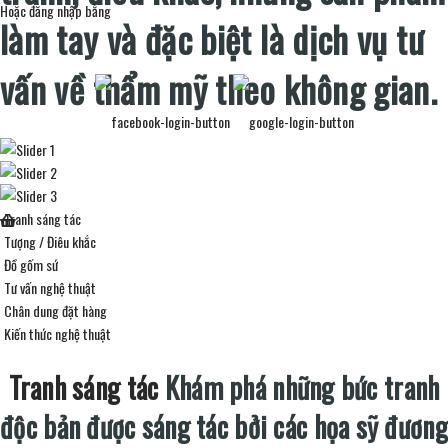
Hoặc đăng nhập bằng
làm tay và đặc biệt là dịch vụ tư
vấn về thẩm mỹ theo không gian.
Tranh sáng tác
Tượng / Điêu khắc
Đồ gốm sứ
Tư vấn nghệ thuật
Chân dung đặt hàng
Kiến thức nghệ thuật
Tranh sáng tác
Khám phá những bức tranh
độc bản được sáng tác bởi các họa sỹ đương