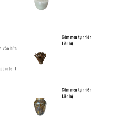
Gốm men tự nhiên
Liên hệ
a vào bức
rporate it
Gốm men tự nhiên
Liên hệ