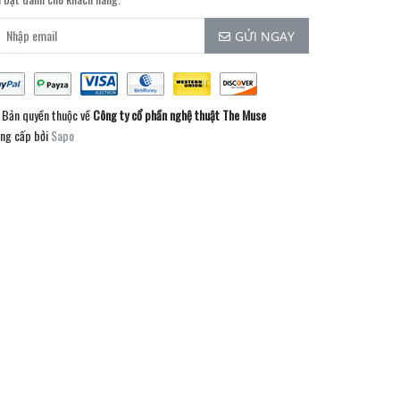
GỬI NGAY
Bản quyền thuộc về
Công ty cổ phần nghệ thuật The Muse
ng cấp bởi
Sapo