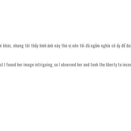
i khác, nhưng tôi thấy hình ảnh này thú vị nên tôi đã ngắm nghía cô ấy để đư
 I found her image intriguing, so I observed her and took the liberty to inco