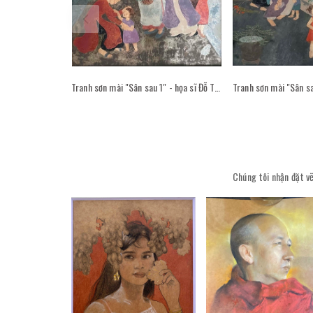
Tranh sơn mài "Sân sau 1" - họa sĩ Đỗ Thị Kim Đoan
Chúng tôi nhận đặt vẽ