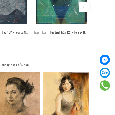
Tranh lụa "Thủy tinh hóa 13" - họa sỹ Nguyễn Văn Trinh
Tranh lụa "Thủy tinh hóa 12" - họa sỹ Nguyễn Văn Trinh
ên phong cách của bạn.