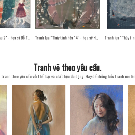
Tranh sơn mài "Sân sau 2" - họa sĩ Đỗ Thị Kim Đoan
Tranh lụa "Thủy tinh hóa 14" - họa sỹ Nguyễn Văn Trinh
Tranh vẽ theo yêu cầu.
 tranh theo yêu cầu với thể loại và chất liệu đa dạng. Hãy để những bức tranh nói l