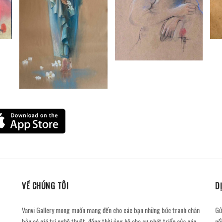
VỀ CHÚNG TÔI
D
Vanvi Gallery mong muốn mang đến cho các bạn những bức tranh chân
Gử
bản có giá trị nghệ thuật, đồng thời ủng hộ cho sự phát triển của các
nổ