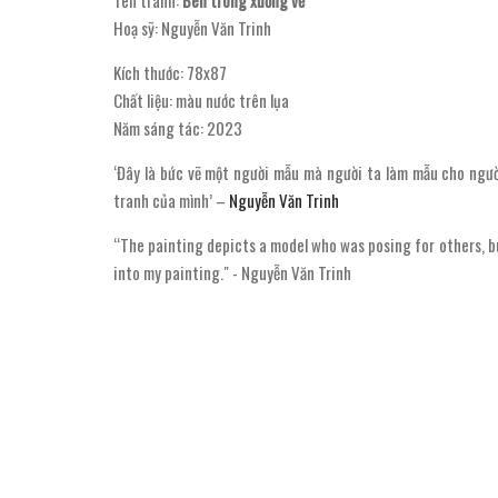
Tên tranh:
Bên trong xưởng vẽ
Hoạ sỹ: Nguyễn Văn Trinh
Kích thước: 78x87
Chất liệu: màu nước trên lụa
Năm sáng tác: 2023
‘Đây là bức vẽ một người mẫu mà người ta làm mẫu cho ngườ
tranh của mình’ –
Nguyễn Văn Trinh
“The painting depicts a model who was posing for others, but
into my painting." - Nguyễn Văn Trinh