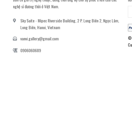
nghệ sĩ đương thời ở Việt Nam.
Sky Suite - Mipec Riverside Building, 2 P. Long Biên 2, Ngọc Lâm,
Long Biên, Hanoi, Vietnam
© 
vanvi.gallery@gmail.com
Cu
0906060689