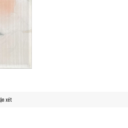
ận xét