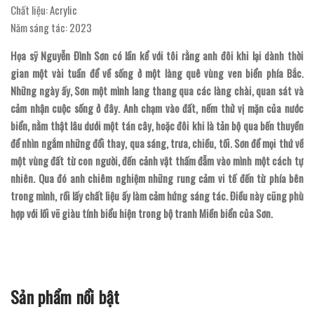
Chất liệu: Acrylic
Năm sáng tác: 2023
Họa sỹ Nguyễn Đình Sơn có lần kể với tôi rằng anh đôi khi lại dành thời
gian một vài tuần để về sống ở một làng quê vùng ven biển phía Bắc.
Những ngày ấy, Sơn một mình lang thang qua các làng chài, quan sát và
cảm nhận cuộc sống ở đây. Anh chạm vào đất, nếm thử vị mặn của nước
biển, nằm thật lâu dưới một tán cây, hoặc đôi khi là tản bộ qua bến thuyền
để nhìn ngắm những đổi thay, qua sáng, trưa, chiều, tối. Sơn để mọi thứ về
một vùng đất từ con người, đến cảnh vật thấm đẫm vào mình một cách tự
nhiên. Qua đó anh chiêm nghiệm những rung cảm vi tế đến từ phía bên
trong mình, rồi lấy chất liệu ấy làm cảm hứng sáng tác. Điều này cũng phù
hợp với lối vẽ giàu tính biểu hiện trong bộ tranh Miền biển của Sơn.
Sản phẩm nổi bật