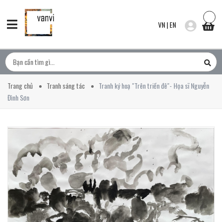
VN
|
EN
Trang chủ
Tranh sáng tác
Tranh ký hoạ "Trên triền đê"- Họa sĩ Nguyễn
Đình Sơn