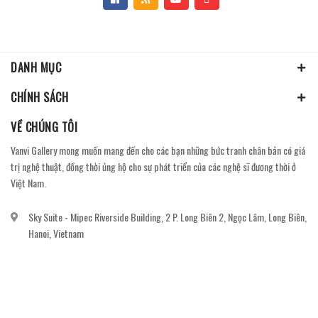
DANH MỤC
CHÍNH SÁCH
VỀ CHÚNG TÔI
Vanvi Gallery mong muốn mang đến cho các bạn những bức tranh chân bản có giá
trị nghệ thuật, đồng thời ủng hộ cho sự phát triển của các nghệ sĩ đương thời ở
Việt Nam.
Sky Suite - Mipec Riverside Building, 2 P. Long Biên 2, Ngọc Lâm, Long Biên,
Hanoi, Vietnam
vanvi.gallery@gmail.com
0906060689