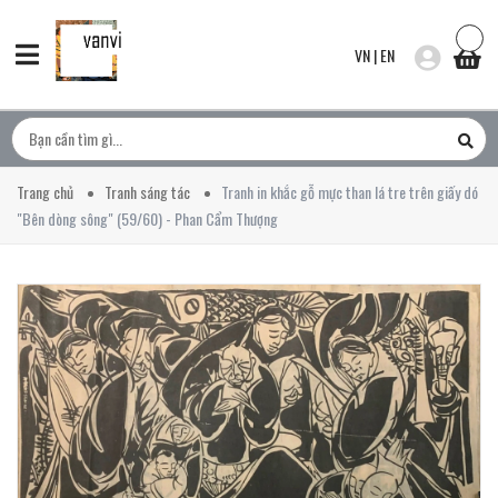
VN
|
EN
Trang chủ
Tranh sáng tác
Tranh in khắc gỗ mực than lá tre trên giấy dó
"Bên dòng sông" (59/60) - Phan Cẩm Thượng