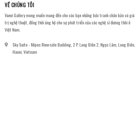
VỀ CHÚNG TÔI
Vanvi Gallery mong muốn mang đến cho các bạn những bức tranh chân bản có giá
trị nghệ thuật, đồng thời ủng hộ cho sự phát triển của các nghệ sĩ đương thời ở
Việt Nam.
Sky Suite - Mipec Riverside Building, 2 P. Long Biên 2, Ngọc Lâm, Long Biên,
Hanoi, Vietnam
vanvi.gallery@gmail.com
0906060689
DỊCH VỤ KHÁCH HÀNG
Gửi email đăng ký để nhận thông báo mới nhất về khuyến mãi, sự kiện nổi bật dành
cho khách hàng.