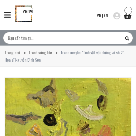
VN
|
EN
Trang chủ
Tranh sáng tác
Tranh acrylic "Tĩnh vật với những vỏ sò 2"-
Họa sĩ Nguyễn Đình Sơn