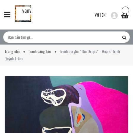
VN
|
EN
Trang chủ
Tranh sáng tác
Tranh acrylic "The Drops" - Hoạ sĩ Trịnh
Quỳnh Trâm