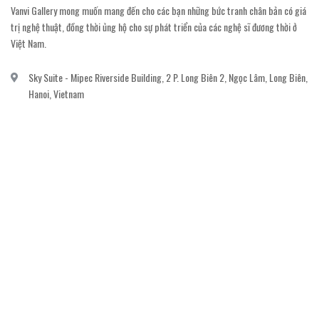
Vanvi Gallery mong muốn mang đến cho các bạn những bức tranh chân bản có giá
trị nghệ thuật, đồng thời ủng hộ cho sự phát triển của các nghệ sĩ đương thời ở
Việt Nam.
Sky Suite - Mipec Riverside Building, 2 P. Long Biên 2, Ngọc Lâm, Long Biên,
Hanoi, Vietnam
vanvi.gallery@gmail.com
0906060689
DỊCH VỤ KHÁCH HÀNG
Gửi email đăng ký để nhận thông báo mới nhất về khuyến mãi, sự kiện nổi bật dành
cho khách hàng.
GỬI NGAY