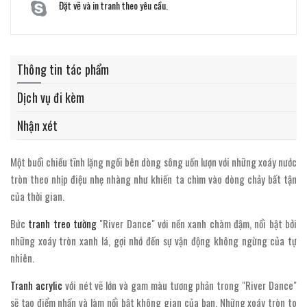
Đặt vẽ và in tranh theo yêu cầu.
Thông tin tác phẩm
Dịch vụ đi kèm
Nhận xét
Một buổi chiều tĩnh lặng ngồi bên dòng sông uốn lượn với những xoáy nước
tròn theo nhịp điệu nhẹ nhàng như khiến ta chìm vào dòng chảy bất tận
của thời gian.
Bức
tranh treo tường
"River Dance" với nền xanh chàm đậm, nổi bật bởi
những xoáy tròn xanh lá, gợi nhớ đến sự vận động không ngừng của tự
nhiên.
Tranh acrylic
với nét vẽ lớn và gam màu tương phản trong "River Dance"
sẽ tạo điểm nhấn và làm nổi bật không gian của bạn. Những xoáy tròn to