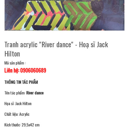
Tranh acrylic "River dance" - Hoạ sĩ Jack
Hilton
Mã sản phẩm :
Liên hệ: 0906060689
THÔNG TIN TÁC PHẨM
Tên tác phẩm:
River dance
Họa sĩ: Jack Hilton
Chất liệu: Acrylic
Kích thước: 29,5x42 cm