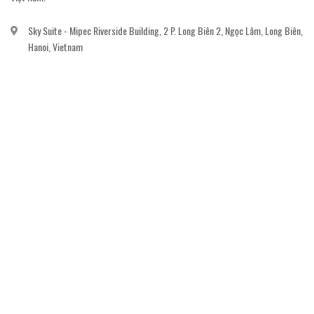
Sky Suite - Mipec Riverside Building, 2 P. Long Biên 2, Ngọc Lâm, Long Biên,
Hanoi, Vietnam
vanvi.gallery@gmail.com
0906060689
DỊCH VỤ KHÁCH HÀNG
Gửi email đăng ký để nhận thông báo mới nhất về khuyến mãi, sự kiện nổi bật dành
cho khách hàng.
GỬI NGAY
© Bản quyền thuộc về
Công ty cổ phần nghệ thuật The Muse