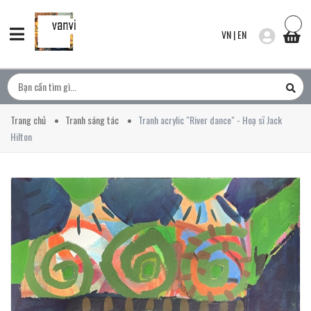
VN
|
EN
Trang chủ
Tranh sáng tác
Tranh acrylic "River dance" - Hoạ sĩ Jack
Hilton