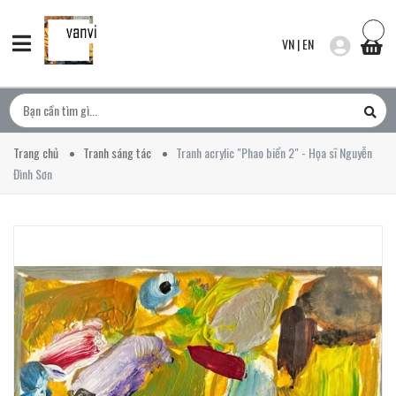
VN
|
EN
Trang chủ
Tranh sáng tác
Tranh acrylic "Phao biển 2" - Họa sĩ Nguyễn
Đình Sơn