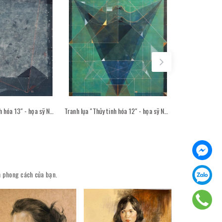
Tranh lụa "Thủy tinh hóa 13" - họa sỹ Nguyễn Văn Trinh
Tranh lụa "Thủy tinh hóa 12" - họa sỹ Nguyễn Văn Trinh
ên phong cách của bạn.