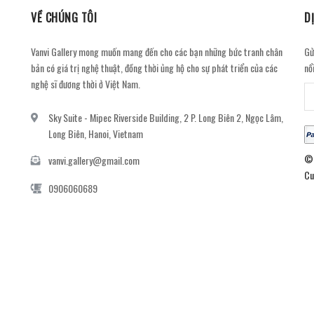
VỀ CHÚNG TÔI
D
Vanvi Gallery mong muốn mang đến cho các bạn những bức tranh chân
Gử
bản có giá trị nghệ thuật, đồng thời ủng hộ cho sự phát triển của các
nổ
nghệ sĩ đương thời ở Việt Nam.
Sky Suite - Mipec Riverside Building, 2 P. Long Biên 2, Ngọc Lâm,
Long Biên, Hanoi, Vietnam
© 
vanvi.gallery@gmail.com
Cu
0906060689