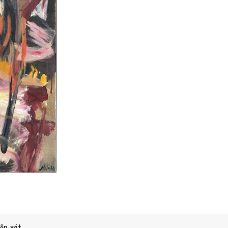
ận xét