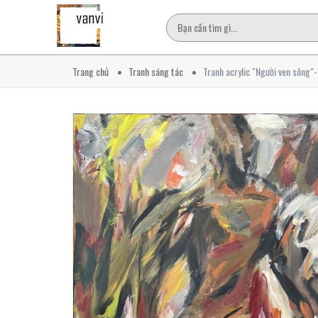
Trang chủ
Tranh sáng tác
Tranh acrylic "Người ven sông"