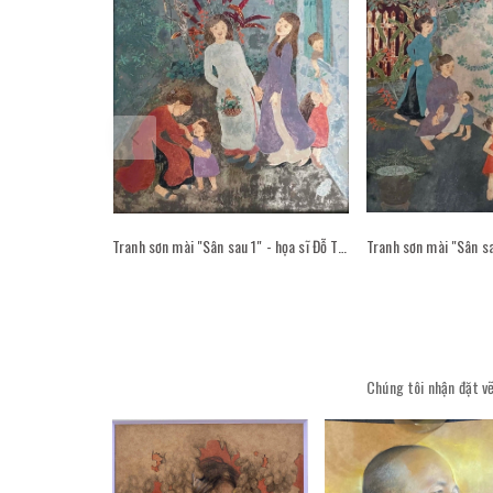
Tranh sơn mài "Sân sau 1" - họa sĩ Đỗ Thị Kim Đoan
Chúng tôi nhận đặt vẽ