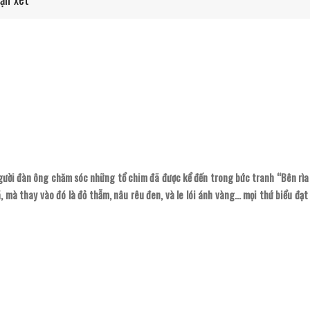
gười đàn ông chăm sóc những tổ chim đã được kể đến trong bức tranh “Bên rìa
mà thay vào đó là đỏ thẫm, nâu rêu đen, và le lói ánh vàng… mọi thứ biểu đạt