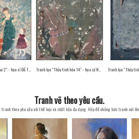
Tranh sơn mài "Sân sau 2" - họa sĩ Đỗ Thị Kim Đoan
Tranh lụa "Thủy tinh hóa 14" - họa sỹ Nguyễn Văn Trinh
Tranh vẽ theo yêu cầu.
 tranh theo yêu cầu với thể loại và chất liệu đa dạng. Hãy để những bức tranh nói l