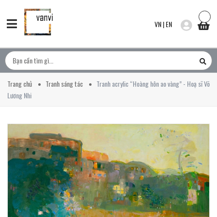
VN
|
EN
Trang chủ
Tranh sáng tác
Tranh acrylic “Hoàng hôn ao vàng” - Hoạ sĩ Võ
Lương Nhi