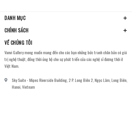
DANH MỤC
CHÍNH SÁCH
VỀ CHÚNG TÔI
Vanvi Gallery mong muốn mang đến cho các bạn những bức tranh chân bản có giá
trị nghệ thuật, đồng thời ủng hộ cho sự phát triển của các nghệ sĩ đương thời ở
Việt Nam.
Sky Suite - Mipec Riverside Building, 2 P. Long Biên 2, Ngọc Lâm, Long Biên,
Hanoi, Vietnam
vanvi.gallery@gmail.com
0906060689
DỊCH VỤ KHÁCH HÀNG