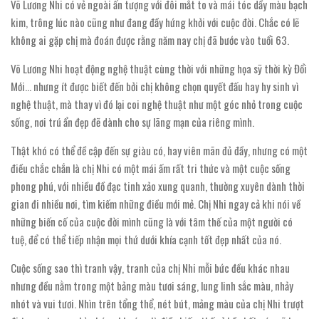
Võ Lương Nhi có vẻ ngoài ấn tượng với đôi mắt to và mái tóc dầy màu bạch
kim, trông lúc nào cũng như đang đầy hứng khởi với cuộc đời. Chắc có lẽ
không ai gặp chị mà đoán được rằng năm nay chị đã bước vào tuổi 63.
Võ Lương Nhi hoạt động nghệ thuật cùng thời với những họa sỹ thời kỳ Đổi
Mới… nhưng ít được biết đến bởi chị không chọn quyết đấu hay hy sinh vì
nghệ thuật, mà thay vì đó lại coi nghệ thuật như một góc nhỏ trong cuộc
sống, nơi trú ẩn đẹp đẽ dành cho sự lãng mạn của riêng mình.
Thật khó có thể đề cập đến sự giàu có, hay viên mãn đủ đầy, nhưng có một
điều chắc chắn là chị Nhi có một mái ấm rất tri thức và một cuộc sống
phong phú, với nhiều đồ đạc tinh xảo xung quanh, thường xuyên dành thời
gian đi nhiều nơi, tìm kiếm những điều mới mẻ. Chị Nhi ngay cả khi nói về
những biến cố của cuộc đời mình cũng là với tâm thế của một người có
tuệ, để có thể tiếp nhận mọi thứ dưới khía cạnh tốt đẹp nhất của nó.
Cuộc sống sao thì tranh vậy, tranh của chị Nhi mỗi bức đều khác nhau
nhưng đều nằm trong một bảng màu tươi sáng, lung linh sắc màu, nhảy
nhót và vui tươi. Nhìn trên tổng thể, nét bút, mảng màu của chị Nhi trượt