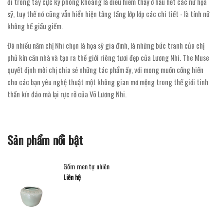
đi trong tay cực kỳ phóng khoáng là điều hiếm thấy ở hầu hết các nữ họa
sỹ, tuy thế nó cũng vẫn hiển hiện tầng tầng lớp lớp các chi tiết - là tính nữ
không hề giấu giếm.
Đã nhiều năm chị Nhi chọn là họa sỹ gia đình, là những bức tranh của chị
phủ kín căn nhà và tạo ra thế giới riêng tươi đẹp của Lương Nhi. The Muse
quyết định mời chị chia sẻ những tác phẩm ấy, với mong muốn cống hiến
cho các bạn yêu nghệ thuật một không gian mơ mộng trong thế giới tinh
thần kín đáo mà lại rực rỡ của Võ Lương Nhi.
Sản phẩm nổi bật
Gốm men tự nhiên
Liên hệ