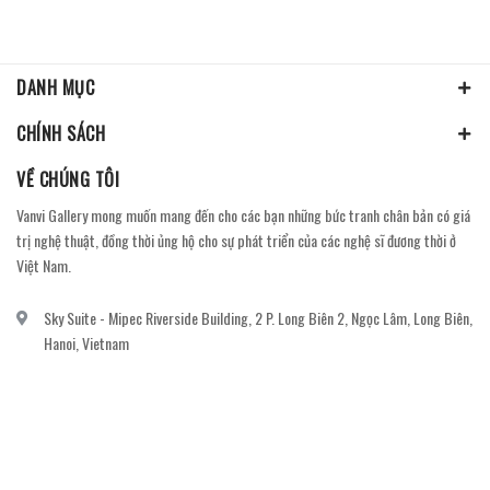
DANH MỤC
CHÍNH SÁCH
VỀ CHÚNG TÔI
Vanvi Gallery mong muốn mang đến cho các bạn những bức tranh chân bản có giá
trị nghệ thuật, đồng thời ủng hộ cho sự phát triển của các nghệ sĩ đương thời ở
Việt Nam.
Sky Suite - Mipec Riverside Building, 2 P. Long Biên 2, Ngọc Lâm, Long Biên,
Hanoi, Vietnam
vanvi.gallery@gmail.com
0906060689