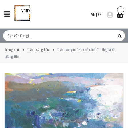
VN
|
EN
Trang chủ
Tranh sáng tác
Tranh acrylic “Hoa của biển” - Hoạ sĩ Võ
Lương Nhi