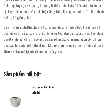
đi trong tay cực kỳ phóng khoáng là điều hiếm thấy ở hầu hết các nữ họa
sỹ, tuy thế nó cũng vẫn hiển hiện tầng tầng lớp lớp các chi tiết - là tính nữ
không hề giấu giếm.
Đã nhiều năm chị Nhi chọn là họa sỹ gia đình, là những bức tranh của chị
phủ kín căn nhà và tạo ra thế giới riêng tươi đẹp của Lương Nhi. The Muse
quyết định mời chị chia sẻ những tác phẩm ấy, với mong muốn cống hiến
cho các bạn yêu nghệ thuật một không gian mơ mộng trong thế giới tinh
thần kín đáo mà lại rực rỡ của Võ Lương Nhi.
Sản phẩm nổi bật
Gốm men tự nhiên
Liên hệ