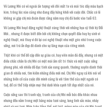
Võ Lương Nhi có vẻ ngoài ấn tượng với đôi mắt to và mái tóc dầy màu bạch
kim, trông lúc nào cũng như đang đầy hứng khởi với cuộc đời. Chắc có lẽ
không ai gặp chị mà đoán được rằng năm nay chị đã bước vào tuổi 63.
Võ Lương Nhi hoạt động nghệ thuật cùng thời với những họa sỹ thời kỳ Đổi
Mới… nhưng ít được biết đến bởi chị không chọn quyết đấu hay hy sinh vì
nghệ thuật, mà thay vì đó lại coi nghệ thuật như một góc nhỏ trong cuộc
sống, nơi trú ẩn đẹp đẽ dành cho sự lãng mạn của riêng mình.
Thật khó có thể đề cập đến sự giàu có, hay viên mãn đủ đầy, nhưng có một
điều chắc chắn là chị Nhi có một mái ấm rất tri thức và một cuộc sống
phong phú, với nhiều đồ đạc tinh xảo xung quanh, thường xuyên dành thời
gian đi nhiều nơi, tìm kiếm những điều mới mẻ. Chị Nhi ngay cả khi nói về
những biến cố của cuộc đời mình cũng là với tâm thế của một người có
tuệ, để có thể tiếp nhận mọi thứ dưới khía cạnh tốt đẹp nhất của nó.
Cuộc sống sao thì tranh vậy, tranh của chị Nhi mỗi bức đều khác nhau
nhưng đều nằm trong một bảng màu tươi sáng, lung linh sắc màu, nhảy
nhót và vui tươi. Nhìn trên tổng thể, nét bút, mảng màu của chị Nhi trượt