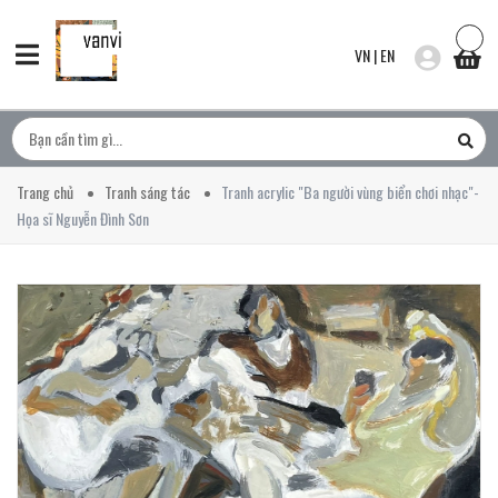
VN
|
EN
Trang chủ
Tranh sáng tác
Tranh acrylic "Ba người vùng biển chơi nhạc"-
Họa sĩ Nguyễn Đình Sơn