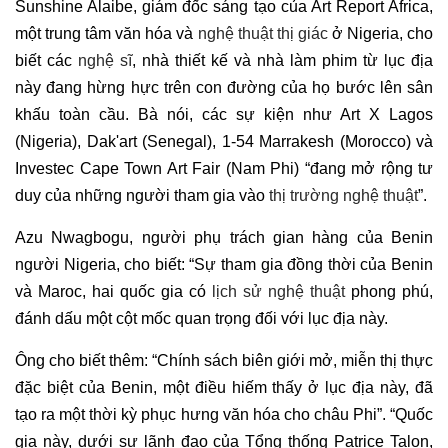
Sunshine Alaibe, giám đốc sáng tạo của Art Report Africa,
một trung tâm văn hóa và
nghệ thuật thị giác
ở Nigeria, cho
biết các
nghệ sĩ
, nhà thiết kế và nhà làm phim từ lục địa
này đang hừng hực trên con đường của họ bước lên sân
khấu toàn cầu. Bà nói, các sự kiện như Art X Lagos
(Nigeria), Dak'art (Senegal), 1-54 Marrakesh (Morocco) và
Investec Cape Town Art Fair (Nam Phi) “đang mở rộng tư
duy của những người tham gia vào
thị trường nghệ thuật
”.
Azu Nwagbogu, người phụ trách gian hàng của Benin
người Nigeria, cho biết: “Sự tham gia đồng thời của Benin
và Maroc, hai quốc gia có
lịch sử nghệ thuật
phong phú,
đánh dấu một cột mốc quan trọng đối với lục địa này.
Ông cho biết thêm: “Chính sách biên giới mở, miễn thị thực
đặc biệt của Benin, một điều hiếm thấy ở lục địa này, đã
tạo ra một thời kỳ phục hưng văn hóa cho châu Phi”. “Quốc
gia này, dưới sự lãnh đạo của Tổng thống Patrice Talon,