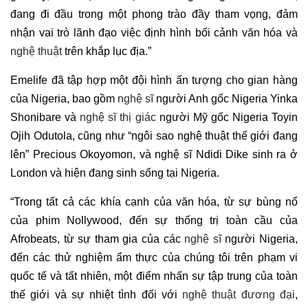
đang đi đầu trong một phong trào đầy tham vọng, đảm
nhận vai trò lãnh đạo việc định hình bối cảnh văn hóa và
nghệ thuật
trên khắp lục địa.”
Emelife đã tập hợp một đội hình ấn tượng cho gian hàng
của Nigeria, bao gồm
nghệ sĩ
người Anh gốc Nigeria Yinka
Shonibare và
nghệ sĩ thị giác
người Mỹ gốc Nigeria Toyin
Ojih Odutola, cũng như “ngôi sao nghệ thuật thế giới đang
lên” Precious Okoyomon, và nghệ sĩ Ndidi Dike sinh ra ở
London và hiện đang sinh sống tại Nigeria.
“Trong tất cả các khía cạnh của văn hóa, từ sự bùng nổ
của phim Nollywood, đến sự thống trị toàn cầu của
Afrobeats, từ sự tham gia của các
nghệ sĩ
người Nigeria,
đến các thử nghiệm ẩm thực của chúng tôi trên phạm vi
quốc tế và tất nhiên, một điểm nhấn sự tập trung của toàn
thế giới và sự nhiệt tình đối với
nghệ thuật đương đại
,