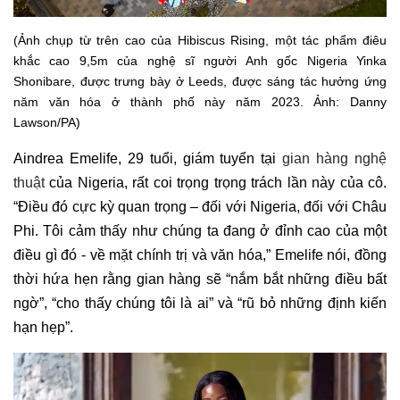
(Ảnh chụp từ trên cao của Hibiscus Rising, một tác phẩm điêu
khắc cao 9,5m của nghệ sĩ người Anh gốc Nigeria Yinka
Shonibare, được trưng bày ở Leeds, được sáng tác hưởng ứng
năm văn hóa ở thành phố này năm 2023. Ảnh: Danny
Lawson/PA)
Aindrea Emelife, 29 tuổi, giám tuyển tại
gian hàng nghệ
thuật
của Nigeria, rất coi trọng trọng trách lần này của cô.
“Điều đó cực kỳ quan trọng – đối với Nigeria, đối với Châu
Phi. Tôi cảm thấy như chúng ta đang ở đỉnh cao của một
điều gì đó - về mặt chính trị và văn hóa,” Emelife nói, đồng
thời hứa hẹn rằng gian hàng sẽ “nắm bắt những điều bất
ngờ”, “cho thấy chúng tôi là ai” và “rũ bỏ những định kiến
hạn hẹp”.