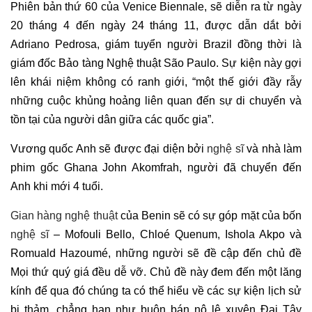
Phiên bản thứ 60 của Venice Biennale, sẽ diễn ra từ ngày
20 tháng 4 đến ngày 24 tháng 11, được dẫn dắt bởi
Adriano Pedrosa, giám tuyển người Brazil đồng thời là
giám đốc Bảo tàng Nghệ thuật São Paulo. Sự kiện này gợi
lên khái niệm không có ranh giới, “một thế giới đầy rẫy
những cuộc khủng hoảng liên quan đến sự di chuyển và
tồn tại của người dân giữa các quốc gia”.
Vương quốc Anh sẽ được đại diện bởi
nghệ sĩ
và nhà làm
phim gốc Ghana John Akomfrah, người đã chuyển đến
Anh khi mới 4 tuổi.
Gian hàng nghệ thuật
của Benin sẽ có sự góp mặt của bốn
nghệ sĩ
– Mofouli Bello, Chloé Quenum, Ishola Akpo và
Romuald Hazoumé, những người sẽ đề cập đến chủ đề
Mọi thứ quý giá đều dễ vỡ. Chủ đề này đem đến một lăng
kính để qua đó chúng ta có thể hiểu về các sự kiện lịch sử
bi thảm, chẳng hạn như buôn bán nô lệ xuyên Đại Tây