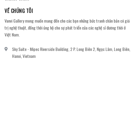
VỀ CHÚNG TÔI
Vanvi Gallery mong muốn mang đến cho các bạn những bức tranh chân bản có giá
trị nghệ thuật, đồng thời ủng hộ cho sự phát triển của các nghệ sĩ đương thời ở
Việt Nam.
Sky Suite - Mipec Riverside Building, 2 P. Long Biên 2, Ngọc Lâm, Long Biên,
Hanoi, Vietnam
vanvi.gallery@gmail.com
0906060689
DỊCH VỤ KHÁCH HÀNG
Gửi email đăng ký để nhận thông báo mới nhất về khuyến mãi, sự kiện nổi bật dành
cho khách hàng.