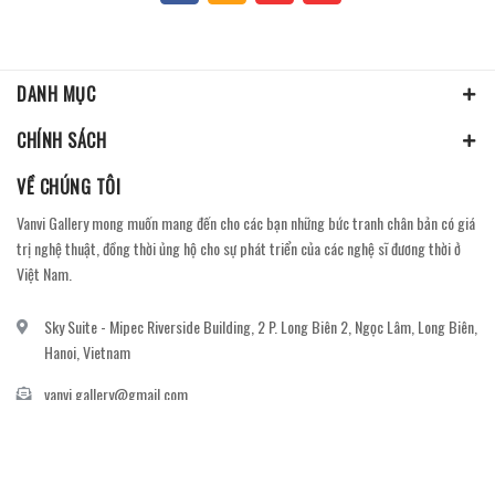
DANH MỤC
CHÍNH SÁCH
VỀ CHÚNG TÔI
Vanvi Gallery mong muốn mang đến cho các bạn những bức tranh chân bản có giá
trị nghệ thuật, đồng thời ủng hộ cho sự phát triển của các nghệ sĩ đương thời ở
Việt Nam.
Sky Suite - Mipec Riverside Building, 2 P. Long Biên 2, Ngọc Lâm, Long Biên,
Hanoi, Vietnam
vanvi.gallery@gmail.com
0906060689