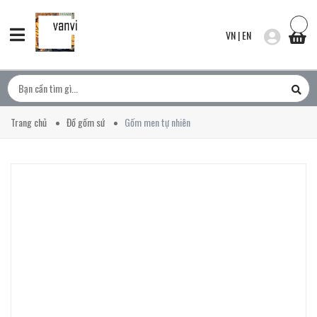
VN
|
EN
Trang chủ
Đồ gốm sứ
Gốm men tự nhiên