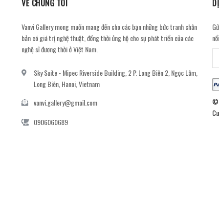
VỀ CHÚNG TÔI
D
Vanvi Gallery mong muốn mang đến cho các bạn những bức tranh chân
Gử
bản có giá trị nghệ thuật, đồng thời ủng hộ cho sự phát triển của các
nổ
nghệ sĩ đương thời ở Việt Nam.
Sky Suite - Mipec Riverside Building, 2 P. Long Biên 2, Ngọc Lâm,
Long Biên, Hanoi, Vietnam
© 
vanvi.gallery@gmail.com
Cu
0906060689