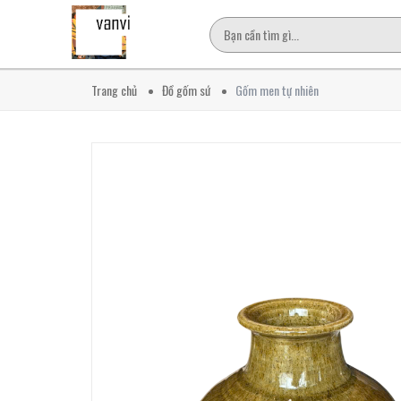
Trang chủ
Đồ gốm sứ
Gốm men tự nhiên