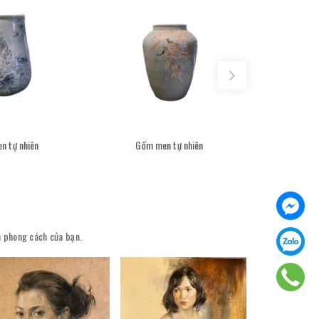
n tự nhiên
Gốm men tự nhiên
Gốm 
ên phong cách của bạn.