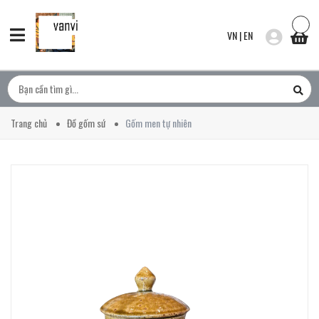
VN
|
EN
Trang chủ
Đồ gốm sứ
Gốm men tự nhiên