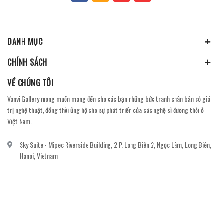
DANH MỤC
CHÍNH SÁCH
VỀ CHÚNG TÔI
Vanvi Gallery mong muốn mang đến cho các bạn những bức tranh chân bản có giá
trị nghệ thuật, đồng thời ủng hộ cho sự phát triển của các nghệ sĩ đương thời ở
Việt Nam.
Sky Suite - Mipec Riverside Building, 2 P. Long Biên 2, Ngọc Lâm, Long Biên,
Hanoi, Vietnam
vanvi.gallery@gmail.com
0906060689