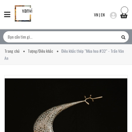
VN
|
EN
Trang chủ
Tượng/Điêu khắc
Điêu khắc thép "Mùa hoa #32" - Trần Văn
An