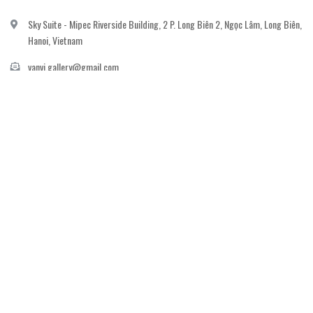
Sky Suite - Mipec Riverside Building, 2 P. Long Biên 2, Ngọc Lâm, Long Biên,
Hanoi, Vietnam
vanvi.gallery@gmail.com
0906060689
DỊCH VỤ KHÁCH HÀNG
Gửi email đăng ký để nhận thông báo mới nhất về khuyến mãi, sự kiện nổi bật dành
cho khách hàng.
GỬI NGAY
© Bản quyền thuộc về
Công ty cổ phần nghệ thuật The Muse