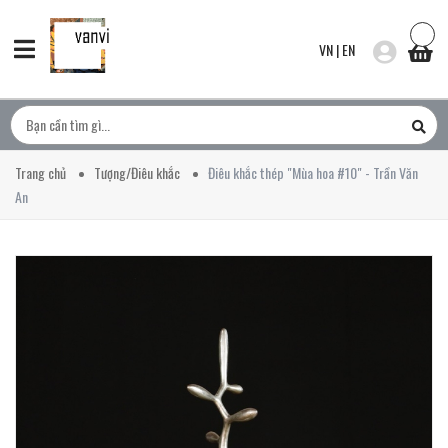
VN
|
EN
Trang chủ
Tượng/Điêu khắc
Điêu khắc thép "Mùa hoa #10" - Trần Văn
An