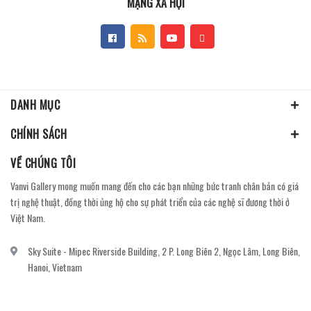
MẠNG XÃ HỘI
DANH MỤC
CHÍNH SÁCH
VỀ CHÚNG TÔI
Vanvi Gallery mong muốn mang đến cho các bạn những bức tranh chân bản có giá
trị nghệ thuật, đồng thời ủng hộ cho sự phát triển của các nghệ sĩ đương thời ở
Việt Nam.
Sky Suite - Mipec Riverside Building, 2 P. Long Biên 2, Ngọc Lâm, Long Biên,
Hanoi, Vietnam
vanvi.gallery@gmail.com