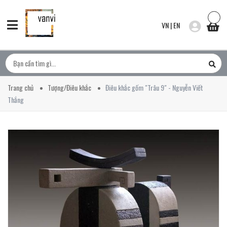
VN
|
EN
Trang chủ
Tượng/Điêu khắc
Điêu khắc gốm "Trâu 9" - Nguyễn Viết
Thắng