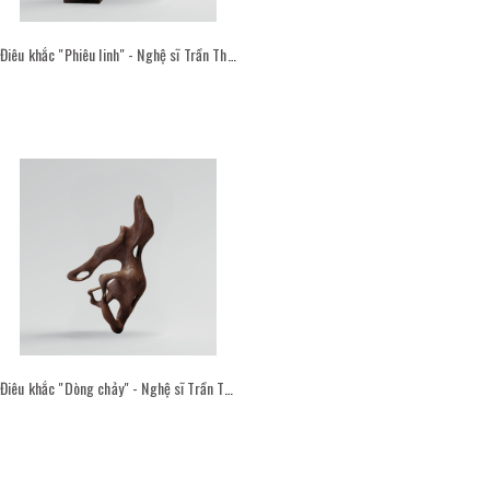
Điêu khắc "Phiêu linh" - Nghệ sĩ Trần Thược
Điêu khắc "Dòng chảy" - Nghệ sĩ Trần Thược