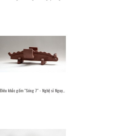
Điêu khắc gốm "Sóng 7" - Nghệ sĩ Nguyễn Viết Thắng