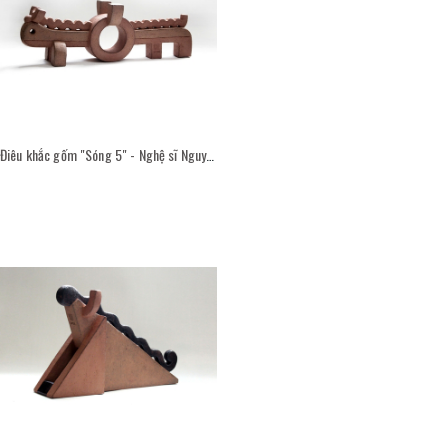
Điêu khắc gốm "Sóng 5" - Nghệ sĩ Nguyễn Viết Thắng