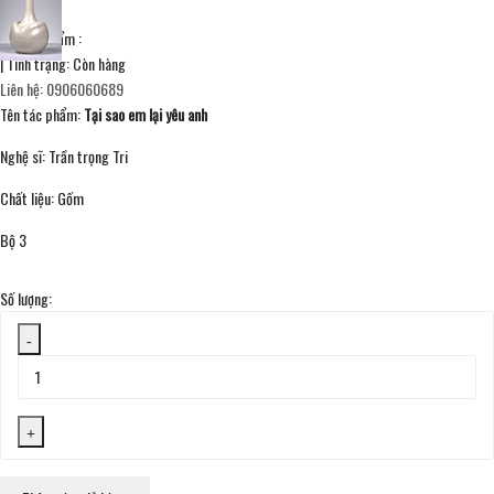
Mã sản phẩm :
|
Tình trạng:
Còn hàng
Liên hệ: 0906060689
Tên tác phẩm:
Tại sao em lại yêu anh
Nghệ sĩ: Trần trọng Tri
Chất liệu: Gốm
Bộ 3
Số lượng:
-
+