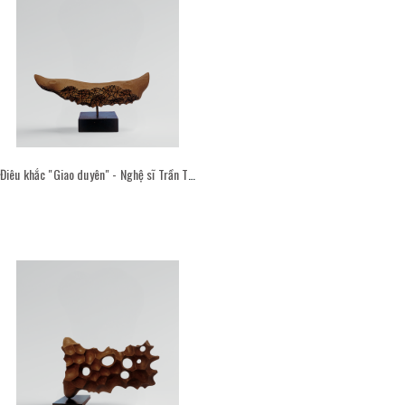
Điêu khắc "Giao duyên" - Nghệ sĩ Trần Thược