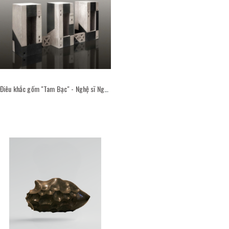
Điêu khắc gốm "Tam Bạc" - Nghệ sĩ Nguyễn Viết Thắng