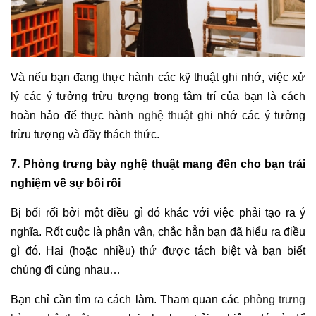
Và nếu bạn đang thực hành các kỹ thuật ghi nhớ, việc xử
lý các ý tưởng trừu tượng trong tâm trí của bạn là cách
hoàn hảo để thực hành
nghệ thuật
ghi nhớ các ý tưởng
trừu tượng và đầy thách thức.
7. Phòng trưng bày nghệ thuật mang đến cho bạn trải
nghiệm về sự bối rối
Bị bối rối bởi một điều gì đó khác với việc phải tạo ra ý
nghĩa. Rốt cuộc là phân vân, chắc hẳn bạn đã hiểu ra điều
gì đó. Hai (hoặc nhiều) thứ được tách biệt và bạn biết
chúng đi cùng nhau…
Bạn chỉ cần tìm ra cách làm. Tham quan các
phòng trưng