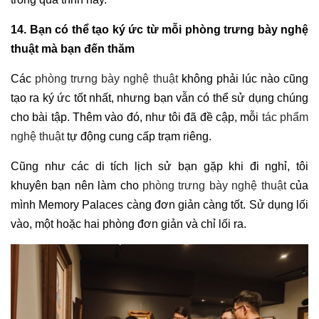
14. Bạn có thể tạo ký ức từ mỗi phòng trưng bày nghệ
thuật mà bạn đến thăm
Các
phòng trưng bày nghệ thuật
không phải lúc nào cũng
tạo ra ký ức tốt nhất, nhưng bạn vẫn có thể sử dụng chúng
cho bài tập. Thêm vào đó, như tôi đã đề cập, mỗi
tác phẩm
nghệ thuật
tự động cung cấp trạm riêng.
Cũng như các di tích lịch sử bạn gặp khi đi nghỉ, tôi
khuyên bạn nên làm cho
phòng trưng bày nghệ thuật
của
mình Memory Palaces càng đơn giản càng tốt. Sử dụng lối
vào, một hoặc hai phòng đơn giản và chỉ lối ra.