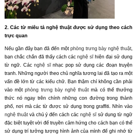
2. Các từ miêu tả nghệ thuật được sử dụng theo cách
trực quan
Nếu gần đây bạn đã đến một
phòng trưng bày nghệ thuật
,
bạn chắc chắn đã thấy cách các
nghệ sĩ
hiện đại sử dụng
từ ngữ. Các
nghệ sĩ
nhạc pop sử dụng các đoạn truyện
tranh. Những người theo chủ nghĩa tương lai đã tạo ra một
vấn đề lớn từ các kiểu chữ. Bạn thậm chí không cần phải
vào một
phòng trưng bày nghệ thuật
mà có thể thưởng
thức nó ngay trên chính những con đường trong thành
phố, nơi mà các từ được sử dụng trong graffiti. Nhìn vào
nghệ thuật
và chú ý đến cách các
nghệ sĩ
sử dụng từ ngữ
đặc biệt tuyệt vời để truyền cảm hứng cho cách bạn có thể
sử dụng trí tưởng tượng hình ảnh của mình để ghi nhớ từ