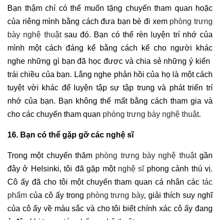
Bạn thậm chí có thể muốn tặng chuyến tham quan hoặc
của riêng mình bằng cách đưa bạn bè đi xem
phòng trưng
bày nghệ thuật
sau đó. Bạn có thể rèn luyện trí nhớ của
mình một cách đáng kể bằng cách kể cho người khác
nghe những gì bạn đã học được và chia sẻ những ý kiến ​​
trái chiều của bạn. Lắng nghe phản hồi của họ là một cách
tuyệt vời khác để luyện tập sự tập trung và phát triển trí
nhớ của bạn. Bạn không thể mất bằng cách tham gia và
cho các chuyến tham quan
phòng trưng bày nghệ thuật
.
16. Bạn có thể gặp gỡ các nghệ sĩ
Trong một chuyến thăm
phòng trưng bày nghệ thuật
gần
đây ở Helsinki, tôi đã gặp một
nghệ sĩ
phong cảnh thú vị.
Cô ấy đã cho tôi một chuyến tham quan cá nhân các
tác
phẩm
của cô ấy trong
phòng trưng bày
, giải thích suy nghĩ
của cô ấy về màu sắc và cho tôi biết chính xác cô ấy đang