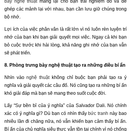
bày nghệ thuật
mang lại cho bạn trải nghiệm đó và để
ghép các mảnh lại với nhau, bạn cần lưu giữ chúng trong
bộ nhớ.
Lợi ích của việc phân vân là rất lớn vì nó luôn rèn luyện trí
nhớ của bạn khi bạn giải quyết mọi việc. Ngay cả khi bạn
bỏ cuộc trước khi hài lòng, khả năng ghi nhớ của bạn vẫn
sẽ phát triển.
8. Phòng trưng bày nghệ thuật tạo ra những điều bí ẩn
Nhìn vào
nghệ thuật
không chỉ buộc bạn phải tạo ra ý
nghĩa và giải quyết các câu đố. Nó cũng tạo ra những bí ẩn
khó giải đáp mà bạn sẽ mang theo suốt cuộc đời.
Lấy “Sự bền bỉ của ý nghĩa” của Salvador Dali. Nó chính
xác có ý nghĩa gì? Dù bạn có nhìn thấy
bức tranh
này bao
nhiêu lần đi chăng nữa, nó vẫn khiến bạn cảm thấy bí ẩn.
Bí ẩn của chủ nghĩa siêu thực vẫn tồn tại chính vì nó chống