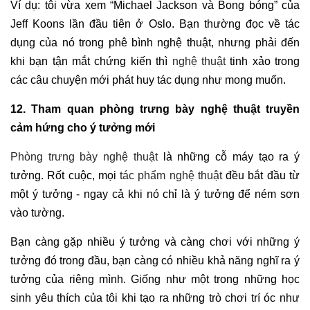
Ví dụ: tôi vừa xem “Michael Jackson và Bong bóng” của
Jeff Koons lần đầu tiên ở Oslo. Bạn thường đọc về tác
dụng của nó trong phê bình nghệ thuật, nhưng phải đến
khi bạn tận mắt chứng kiến thì
nghệ thuật
tinh xảo trong
các câu chuyện mới phát huy tác dụng như mong muốn.
12. Tham quan phòng trưng bày nghệ thuật truyền
cảm hứng cho ý tưởng mới
Phòng trưng bày nghệ thuật
là những cỗ máy tạo ra ý
tưởng. Rốt cuộc, mọi
tác phẩm nghệ thuật
đều bắt đầu từ
một ý tưởng - ngay cả khi nó chỉ là ý tưởng để ném sơn
vào tường.
Bạn càng gặp nhiều ý tưởng và càng chơi với những ý
tưởng đó trong đầu, bạn càng có nhiều khả năng nghĩ ra ý
tưởng của riêng mình. Giống như một trong những học
sinh yêu thích của tôi khi tạo ra những trò chơi trí óc như