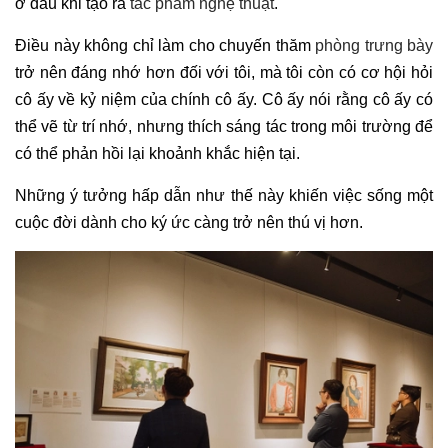
ở đâu khi tạo ra
tác phẩm nghệ thuật
.
Điều này không chỉ làm cho chuyến thăm
phòng trưng bày
trở nên đáng nhớ hơn đối với tôi, mà tôi còn có cơ hội hỏi
cô ấy về kỷ niệm của chính cô ấy. Cô ấy nói rằng cô ấy có
thể vẽ từ trí nhớ, nhưng thích sáng tác trong môi trường để
có thể phản hồi lại khoảnh khắc hiện tại.
Những ý tưởng hấp dẫn như thế này khiến việc sống một
cuộc đời dành cho ký ức càng trở nên thú vị hơn.